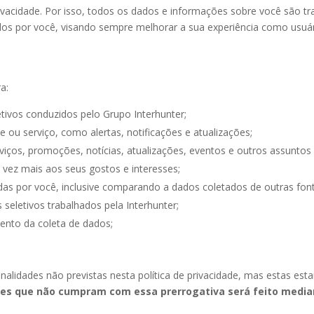
vacidade. Por isso, todos os dados e informações sobre você são t
ados por você, visando sempre melhorar a sua experiência como usuár
a:
etivos conduzidos pelo Grupo Interhunter;
 ou serviço, como alertas, notificações e atualizações;
ços, promoções, notícias, atualizações, eventos e outros assuntos 
 vez mais aos seus gostos e interesses;
idas por você, inclusive comparando a dados coletados de outras fon
seletivos trabalhados pela Interhunter;
ento da coleta de dados;
nalidades não previstas nesta política de privacidade, mas estas est
des que não cumpram com essa prerrogativa será feito media