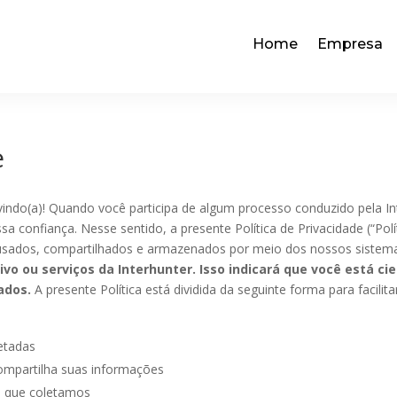
Home
Empresa
e
indo(a)! Quando você participa de algum processo conduzido pela In
onfiança. Nesse sentido, a presente Política de Privacidade (“Polít
 usados, compartilhados e armazenados por meio dos nossos sistem
tivo ou serviços da Interhunter. Isso indicará que você está 
ados.
A presente Política está dividida da seguinte forma para facili
etadas
mpartilha suas informações
s que coletamos