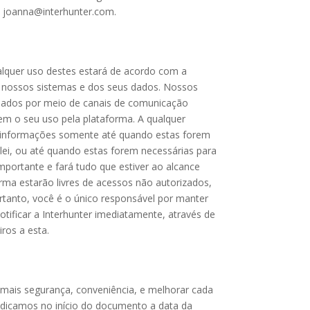
il joanna@interhunter.com.
alquer uso destes estará de acordo com a
os nossos sistemas e dos seus dados. Nossos
essados por meio de canais de comunicação
zem o seu uso pela plataforma. A qualquer
 informações somente até quando estas forem
 lei, ou até quando estas forem necessárias para
mportante e fará tudo que estiver ao alcance
ma estarão livres de acessos não autorizados,
ortanto, você é o único responsável por manter
ificar a Interhunter imediatamente, através de
ros a esta.
ê mais segurança, conveniência, e melhorar cada
 indicamos no início do documento a data da