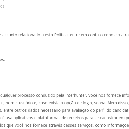
ões
r assunto relacionado a esta Política, entre em contato conosco atr
es:
e qualquer processo conduzido pela Interhunter, você nos fornece i
l, nome, usuário e, caso exista a opção de login, senha. Além disso
, entre outros dados necessário para avaliação do perfil do candidat
cê usa aplicativos e plataformas de terceiros para se cadastrar em p
dos que você nos fornece através desses serviços, como Informações