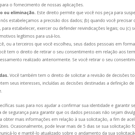
 para o fornecimento de nossas aplicações.
io ou eliminação.
Este direito permite que você nos peça para sus
que nós estabeleçamos a precisão dos dados; (b) quando você precis
 para estabelecer, exercer ou defender reivindicações legais; ou (c)
motivos legítimos para usá-los.
, ou a terceiros que você escolheu, seus dados pessoais em format
cê tem o direito de retirar o seu consentimento em relação aos term
ocessamento realizado anteriormente. Se você retirar o seu consenti
das.
Você também tem o direito de solicitar a revisão de decisõe
m seus interesses, incluídas as decisões destinadas a definição de 
e.
ecíficas suas para nos ajudar a confirmar sua identidade e garantir 
da de segurança para garantir que os dados pessoais não sejam divul
 obter mais informações em relação à sua solicitação, a fim de ace
 úteis. Ocasionalmente, pode levar mais de 5 dias se sua solicitação 
comunicá-lo e mantê-lo atualizado sobre o andamento da sua solicita