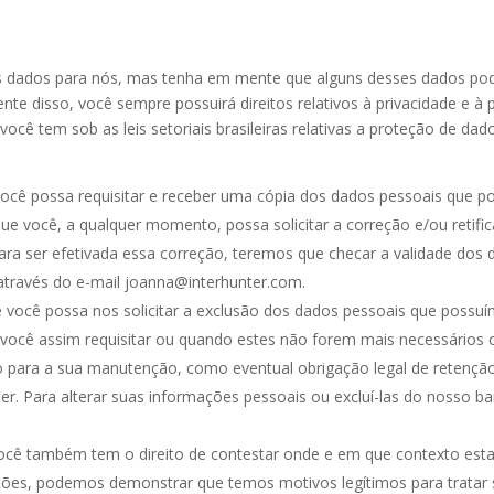
 dados para nós, mas tenha em mente que alguns desses dados podem
nte disso, você sempre possuirá direitos relativos à privacidade e 
ocê tem sob as leis setoriais brasileiras relativas a proteção de da
 você possa requisitar e receber uma cópia dos dados pessoais que 
que você, a qualquer momento, possa solicitar a correção e/ou retifi
ara ser efetivada essa correção, teremos que checar a validade dos 
através do e-mail joanna@interhunter.com.
e você possa nos solicitar a exclusão dos dados pessoais que poss
 você assim requisitar ou quando estes não forem mais necessários 
zão para a sua manutenção, como eventual obrigação legal de retenç
ter. Para alterar suas informações pessoais ou excluí-las do nosso b
cê também tem o direito de contestar onde e em que contexto est
uações, podemos demonstrar que temos motivos legítimos para tratar