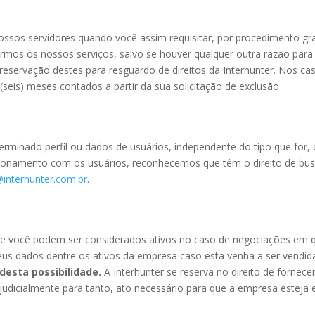
ssos servidores quando você assim requisitar, por procedimento gra
cermos os nossos serviços, salvo se houver qualquer outra razão pa
reservação destes para resguardo de direitos da Interhunter. Nos ca
eis) meses contados a partir da sua solicitação de exclusão
eterminado perfil ou dados de usuários, independente do tipo que for,
onamento com os usuários, reconhecemos que têm o direito de busca
@interhunter.com.br
.
 você podem ser considerados ativos no caso de negociações em que 
seus dados dentre os ativos da empresa caso esta venha a ser vendid
desta possibilidade.
A Interhunter se reserva no direito de fornec
o judicialmente para tanto, ato necessário para que a empresa estej