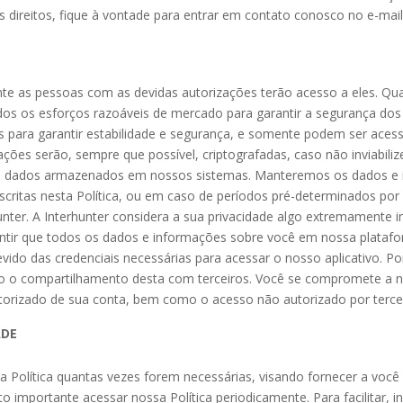
 direitos, fique à vontade para entrar em contato conosco no e-ma
te as pessoas com as devidas autorizações terão acesso a eles. Qu
odos os esforços razoáveis de mercado para garantir a segurança d
ais para garantir estabilidade e segurança, e somente podem ser ac
ções serão, sempre que possível, criptografadas, caso não inviabili
us dados armazenados em nossos sistemas. Manteremos os dados e
escritas nesta Política, ou em caso de períodos pré-determinados por
nter. A Interhunter considera a sua privacidade algo extremamente i
ntir que todos os dados e informações sobre você em nossa platafor
vido das credenciais necessárias para acessar o nosso aplicativo. P
o o compartilhamento desta com terceiros. Você se compromete a not
torizado de sua conta, bem como o acesso não autorizado por tercei
ADE
essa Política quantas vezes forem necessárias, visando fornecer a voc
ito importante acessar nossa Política periodicamente. Para facilitar,