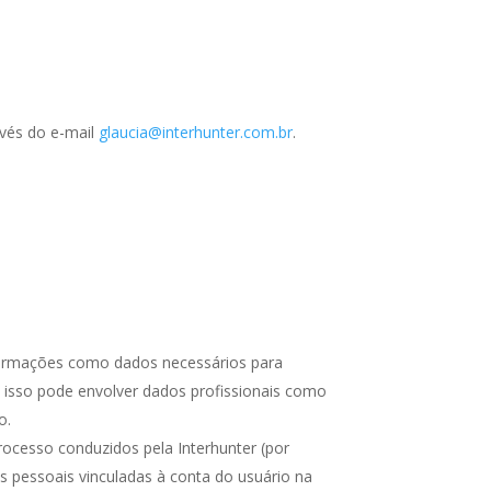
avés do e-mail
glaucia@interhunter.com.br
.
nformações como dados necessários para
, isso pode envolver dados profissionais como
o.
rocesso conduzidos pela Interhunter (por
 pessoais vinculadas à conta do usuário na